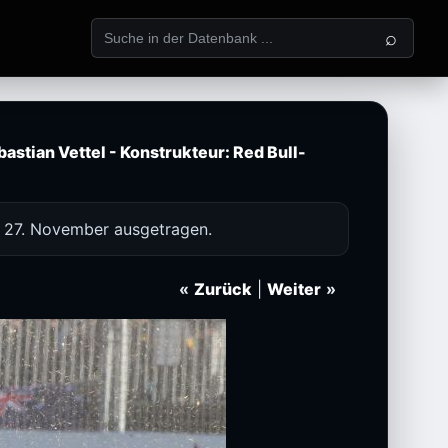
⌕
astian Vettel - Konstrukteur: Red Bull-
m 27. November ausgetragen.
«
Zurück
|
Weiter
»