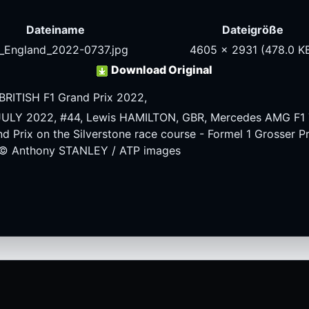
Dateiname
Dateigröße
1_England_2022-0737.jpg
4605 x 2931
(478.0 K
Download Original
RITISH F1 Grand Prix 2022,
 JULY 2022, #44, Lewis HAMILTON, GBR, Mercedes AMG F1
d Prix on the Silverstone race course - Formel 1 Grosser P
 © Anthony STANLEY / ATP images