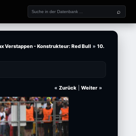
⌕
x Verstappen - Konstrukteur: Red Bull
»
10.
«
Zurück
|
Weiter
»