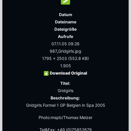
Datum
Dateiname
Dateigröße
Aufrufe
07.11.05 09:26
987_Gridgirls.jpg
1795 x 2503
(552.8 KB)
1.905
Download Original
Titel:
Gridgirls
Beschreibung:
Gridgirls Formel 1 GP Belgien in Spa 2005
Photo:mspb/Thomas Melzer
Tel&Fax: +49 (0)75852679