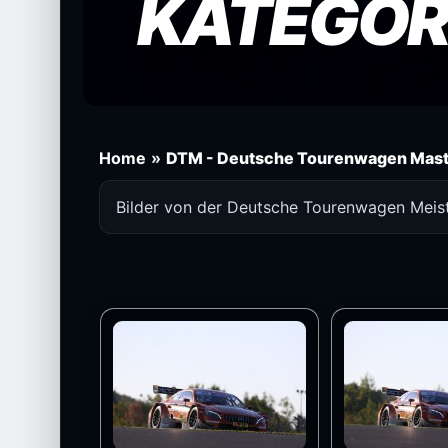
KATEGOR
Home
»
DTM - Deutsche Tourenwagen Mast
Bilder von der Deutsche Tourenwagen Meist