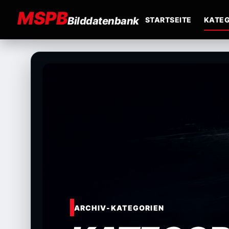
MSPB
Bilddatenbank
STARTSEITE
KATEG
ARCHIV-KATEGORIEN