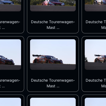
urenwagen-
Deutsche Tourenwagen-
Deutsche 
...
Mast ...
Mas
urenwagen-
Deutsche Tourenwagen-
Deutsche 
...
Mast ...
Mas