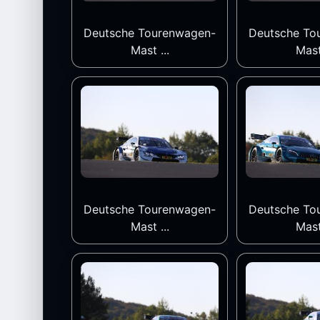
Deutsche Tourenwagen-
Deutsche To
Mast ...
Mast 
Deutsche Tourenwagen-
Deutsche To
Mast ...
Mast 