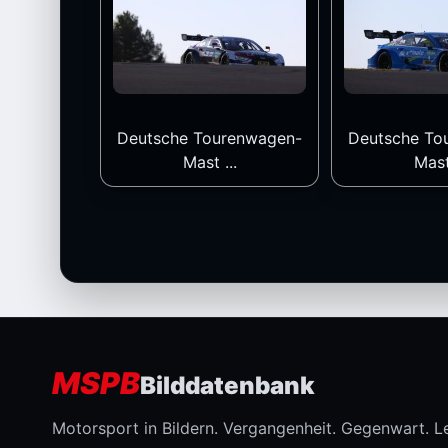
Deutsche Tourenwagen-
Deutsche To
Mast ...
Mast 
MSPB
Bilddatenbank
Motorsport in Bildern. Vergangenheit. Gegenwart. L