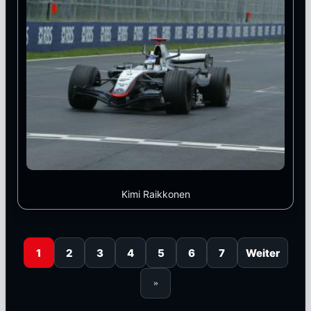
Kimi Raikkonen
1
2
3
4
5
6
7
Weiter
»