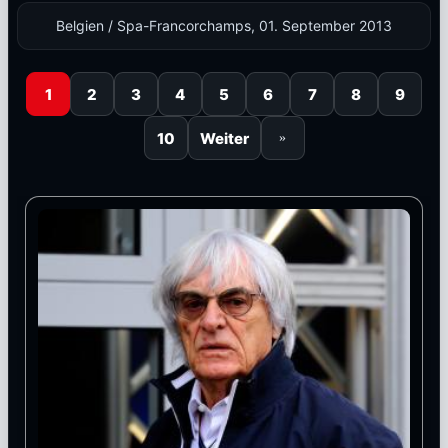
Belgien / Spa-Francorchamps, 01. September 2013
1
2
3
4
5
6
7
8
9
10
Weiter
»