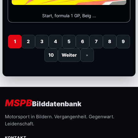
Start, formula 1 GP, Belg ...
1
2
3
4
5
6
7
8
9
10
Weiter
»
MSPB
Bilddatenbank
Motorsport in Bildern. Vergangenheit. Gegenwart.
Leidenschaft.
KONTAKT