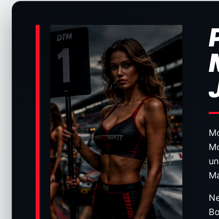
Mo
Mo
un
Ma
Ne
Bo