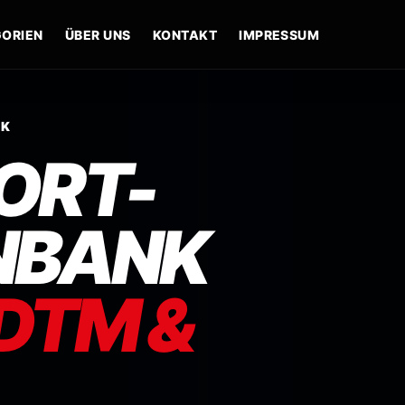
ORIEN
ÜBER UNS
KONTAKT
IMPRESSUM
NK
ORT-
NBANK
 DTM &