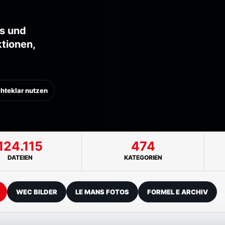
ns und
tionen,
hteklar nutzen
124.115
474
DATEIEN
KATEGORIEN
WEC BILDER
LE MANS FOTOS
FORMEL E ARCHIV